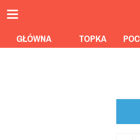
GŁÓWNA
TOPKA
POC