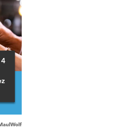
 4
ez
MaulWolf