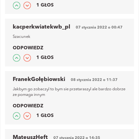
1 GŁOS
kacperkwiatekwb_pl
07 stycznia 2022 o 00:47
Szacunek
ODPOWIEDZ
1 GŁOS
FranekGołębiowski
08 stycznia 2022 o 11:37
Jakbym go zobaczyl to bym sie przetaraszyl ale bardzo dobrze
ze pomaga innym
ODPOWIEDZ
1 GŁOS
MateuszHeft
07 stycznia 2022 o 14:35