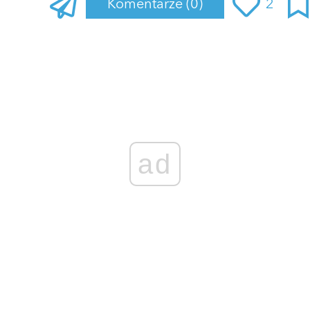
Komentarze
(0)
2
Zaloguj się
, aby dodać komentarz
ad