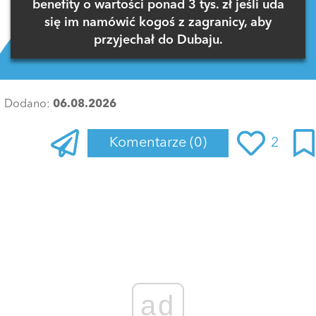
benefity o wartości ponad 3 tys. zł jeśli uda
się im namówić kogoś z zagranicy, aby
przyjechał do Dubaju.
Dodano:
06.08.2026
Komentarze
(0)
2
Zaloguj się
, aby dodać komentarz
ad