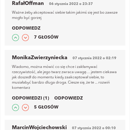
RafałOffman
06 stycznia 2022 o 23:37
Ważne żeby akceptować siebie takim jakimś się jest bo zawsze
mogło być gorzej
ODPOWIEDZ
7 GŁOSÓW
MonikaZwierzyniecka
07 stycznia 2022 o 02:19
Wiadomo, można mówić co się chce i zakłamywać
rzeczywistość, ale jego twarz zwraca uwagę… jestem ciekawa
jak doszedł do momentu kiedy zaakceptował siebie, to
musiałabyć bardzo dluga droga. Ciesze się, że te
...
rozwiń
komentarz
ODPOWIEDZI (1)
ODPOWIEDZ
5 GŁOSÓW
MarcinWojciechowski
07 stycznia 2022 o 00:10