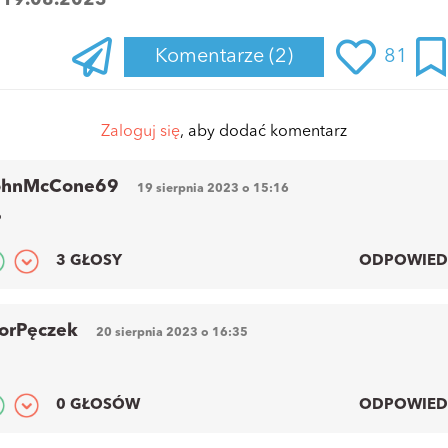
Komentarze
(2)
81
Zaloguj się
, aby dodać komentarz
ohnMcCone69
19 sierpnia 2023 o 15:16
P
3 GŁOSY
ODPOWIED
orPęczek
20 sierpnia 2023 o 16:35
0 GŁOSÓW
ODPOWIED