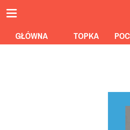
GŁÓWNA
TOPKA
POC