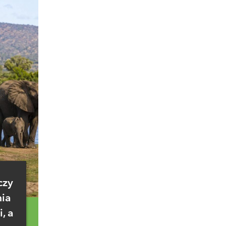
czy
nia
, a