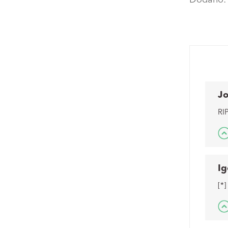
J
RI
Ig
[*]