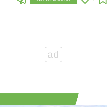
Zaloguj się
, aby dodać komentarz
ad