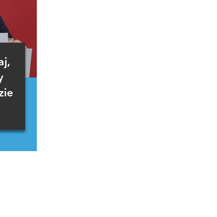
j,
y
zie