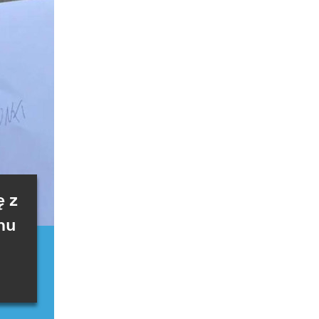
ę z
emu