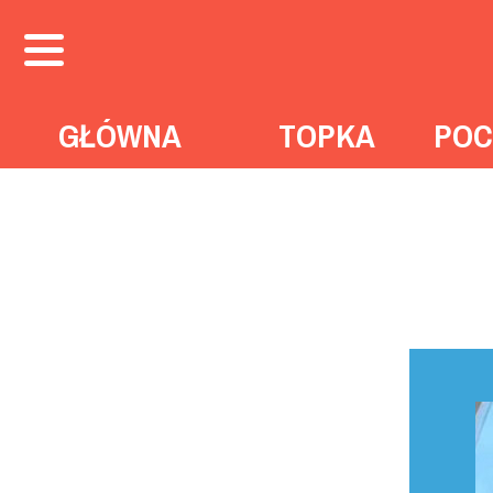
GŁÓWNA
TOPKA
POC