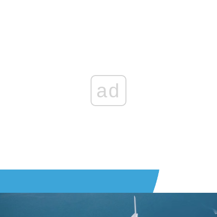
Zaloguj się
, aby dodać komentarz
ad