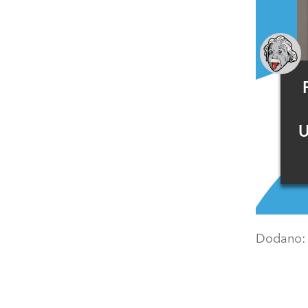
U
Dodano