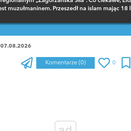
regionalnym „Zagórzańska Siła”. Co ciekawe, El
est muzułmaninem. Przeszedł na islam mając 18 l
:
07.08.2026
Komentarze
(0)
0
Zaloguj się
, aby dodać komentarz
ad