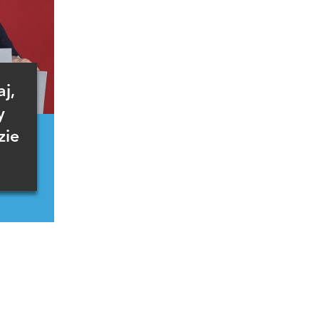
j,
y
zie