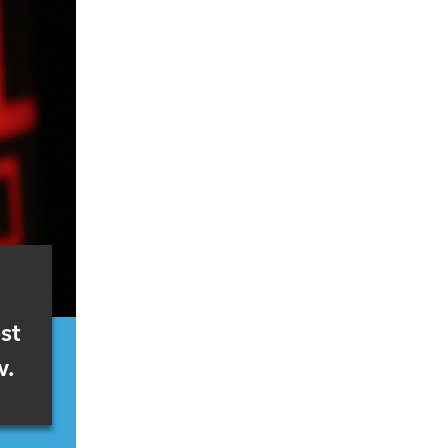
st
w.