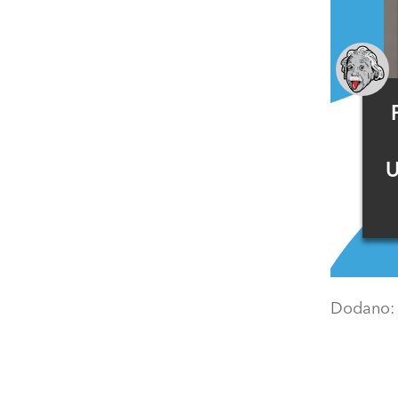
U
Dodano