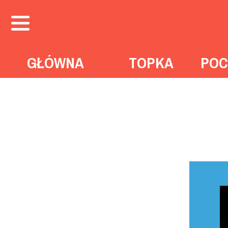
GŁÓWNA
TOPKA
POC