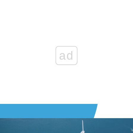
Zaloguj się
, aby dodać komentarz
ad