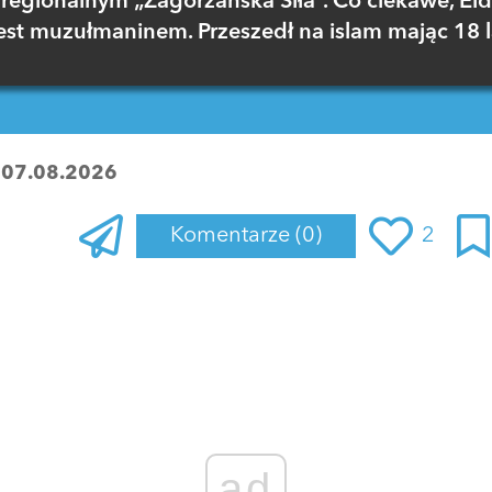
regionalnym „Zagórzańska Siła”. Co ciekawe, El
est muzułmaninem. Przeszedł na islam mając 18 l
:
07.08.2026
Komentarze
(0)
2
Zaloguj się
, aby dodać komentarz
ad