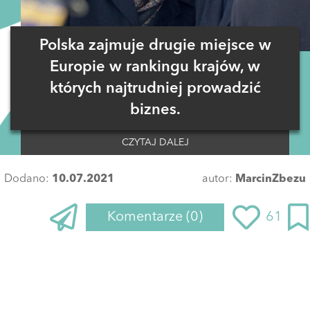
Polska zajmuje drugie miejsce w
Europie w rankingu krajów, w
których najtrudniej prowadzić
biznes.
CZYTAJ DALEJ
Dodano:
10.07.2021
autor:
MarcinZbezu
Komentarze
(0)
61