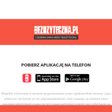
POBIERZ APLIKACJĘ NA TELEFON
Wszelkie informacje w serwisie są generowane przez użytkowników serwisu i jego
właściciel nie bierze za nie odpowiedzialności.Jesli uwazasz, ze dodane tresci
naruszaja jakiekolwiek prawo (w tym prawa autorskie) przeslij nam informacje na
ten temat.