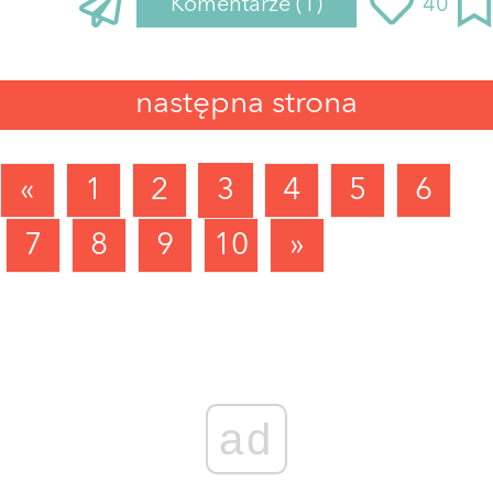
Komentarze
(1)
40
następna strona
«
1
2
3
4
5
6
7
8
9
10
»
ad