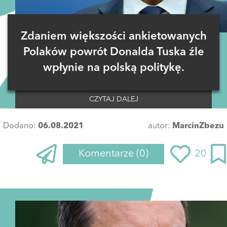
Zdaniem większości ankietowanych
Polaków powrót Donalda Tuska źle
wpłynie na polską politykę.
CZYTAJ DALEJ
Dodano:
06.08.2021
autor:
MarcinZbezu
Komentarze
(0)
20