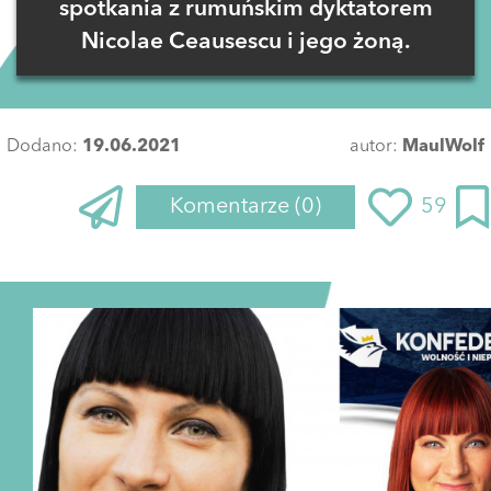
spotkania z rumuńskim dyktatorem
Nicolae Ceausescu i jego żoną.
Dodano:
19.06.2021
autor:
MaulWolf
Komentarze
(0)
59