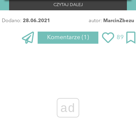
CZYTAJ DALEJ
Dodano:
28.06.2021
autor:
MarcinZbezu
Komentarze
(1)
89
ad