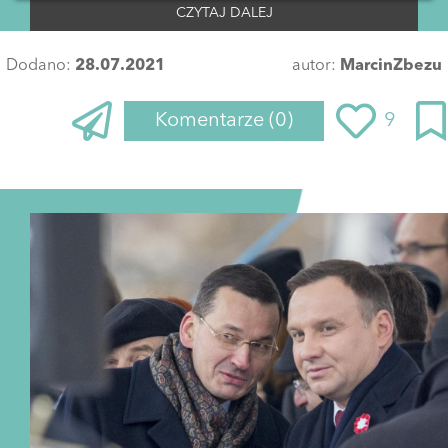
CZYTAJ DALEJ
Dodano:
28.07.2021
autor:
MarcinZbezu
Komentarze
(0)
9