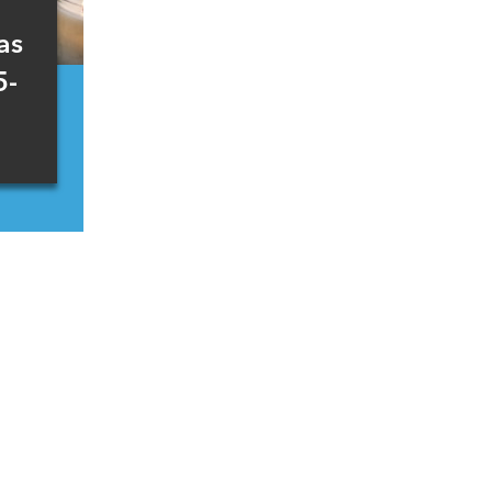
as
5-