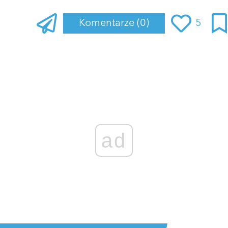
Komentarze
(0)
5
ad