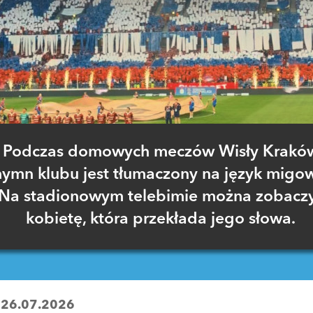
Podczas domowych meczów Wisły Krakó
hymn klubu jest tłumaczony na język migo
Na stadionowym telebimie można zobacz
kobietę, która przekłada jego słowa.
:
26.07.2026