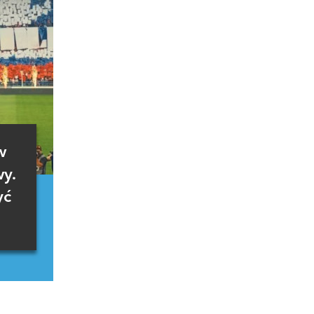
w
wy.
yć