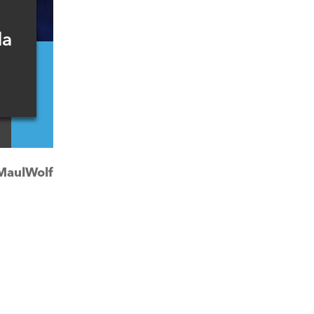
da
MaulWolf