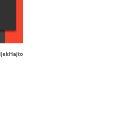
3
jakHajto