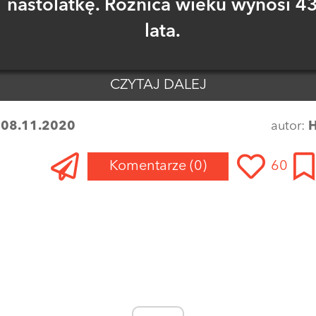
nastolatkę. Różnica wieku wynosi 4
lata.
CZYTAJ DALEJ
:
08.11.2020
autor:
H
Komentarze
(0)
60