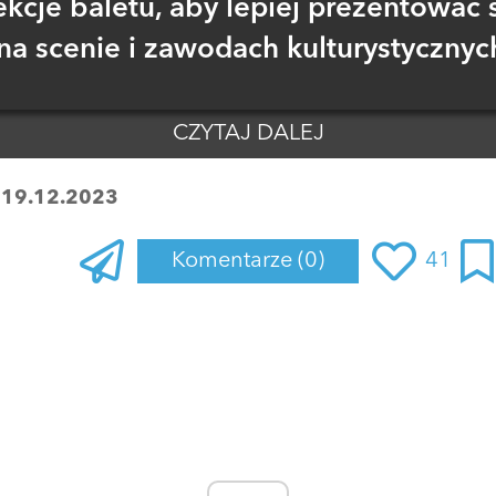
ekcje baletu, aby lepiej prezentować 
na scenie i zawodach kulturystycznyc
CZYTAJ DALEJ
:
19.12.2023
Komentarze
(0)
41