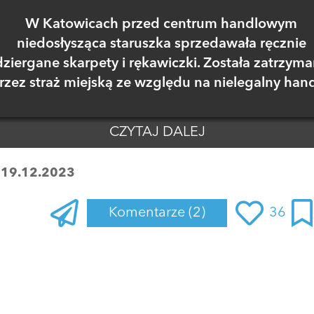
W Katowicach przed centrum handlowym
niedosłysząca staruszka sprzedawała ręcznie
dziergane skarpety i rękawiczki. Została zatrzym
rzez straż miejską ze względu na nielegalny hand
CZYTAJ DALEJ
:
19.12.2023
Komentarze
(2)
36