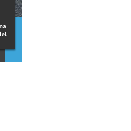
ana
el.