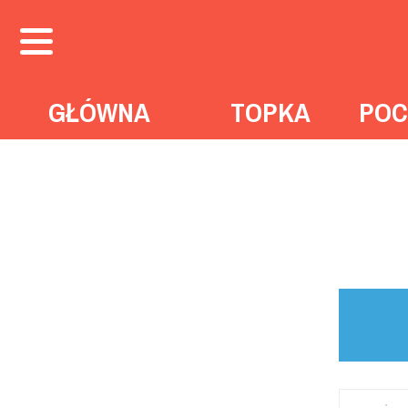
GŁÓWNA
TOPKA
POC